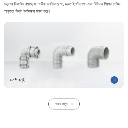
মডুলার ডিজাইন রয়েছে যা নমনীয় কনফিগারেশন, দ্রুত ইনস্টলেশন এবং বিভিন্ন শিল্পের চাহিদা
অনুসারে নির্ভুল কর্মক্ষমতা সক্ষম করে।
৯০° কনুই
আরও জানুন