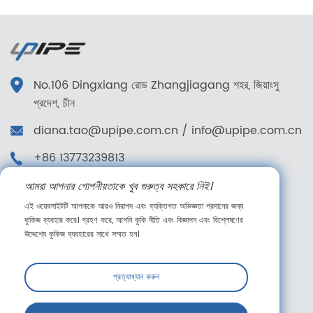
No.106 Dingxiang রোড Zhangjiagang শহর, জিয়াংসু
প্রদেশ, চীন
diana.tao@upipe.com.cn
/
info@upipe.com.cn
+86 13773239813
+86 13773239813
আমরা আপনার গোপনীয়তাকে খুব গুরুত্ব সহকারে নিই।
এই ওয়েবসাইটটি আপনাকে আরও নিরাপদ এবং ব্যক্তিগত অভিজ্ঞতা প্রদানের জন্য
আমাদের অনুসরণ করুন
কুকিজ ব্যবহার করে। গ্রহণ করে, আপনি কুকি নীতি এবং বিজ্ঞাপন এবং বিশ্লেষণের
উদ্দেশ্যে কুকিজ ব্যবহারের সাথে সম্মত হন।
প্রত্যাখ্যান করুন
অনলাইন বার্তা