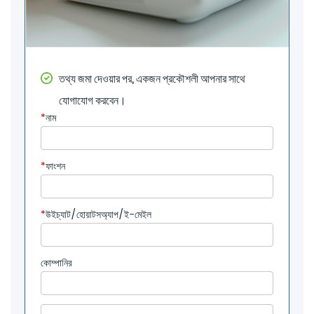
তথ্য জমা দেওয়ার পর, একজন প্রকৌশলী আপনার সাথে
যোগাযোগ করবেন।
*
নাম
*
ফাংশন
*
উইচ্যাট/হোয়াটসঅ্যাপ/ই-মেইল
কোম্পানির