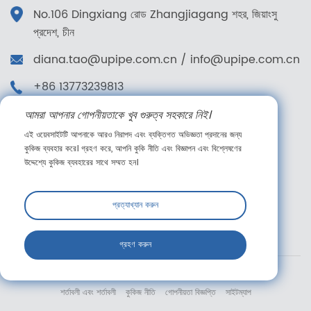
No.106 Dingxiang রোড Zhangjiagang শহর, জিয়াংসু
প্রদেশ, চীন
diana.tao@upipe.com.cn
/
info@upipe.com.cn
+86 13773239813
+86 13773239813
আমরা আপনার গোপনীয়তাকে খুব গুরুত্ব সহকারে নিই।
এই ওয়েবসাইটটি আপনাকে আরও নিরাপদ এবং ব্যক্তিগত অভিজ্ঞতা প্রদানের জন্য
আমাদের অনুসরণ করুন
কুকিজ ব্যবহার করে। গ্রহণ করে, আপনি কুকি নীতি এবং বিজ্ঞাপন এবং বিশ্লেষণের
উদ্দেশ্যে কুকিজ ব্যবহারের সাথে সম্মত হন।
প্রত্যাখ্যান করুন
অনলাইন বার্তা
গ্রহণ করুন
কপিরাইট © সুঝো জিইউ ফ্লুইড টেকনোলজি কোং, লিমিটেড সর্বস্বত্ব সংরক্ষিত।
শর্তাবলী এবং শর্তাবলী
কুকিজ নীতি
গোপনীয়তা বিজ্ঞপ্তি
সাইটম্যাপ