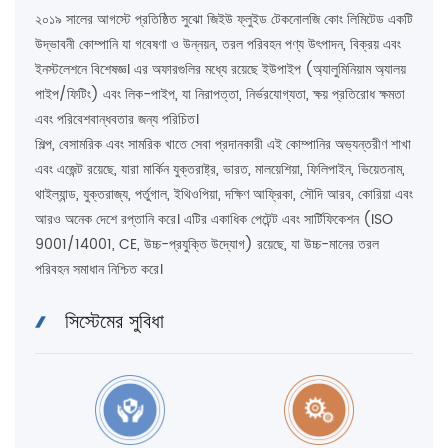
২০১৯ সালের আগস্টে প্রতিষ্ঠিত সুঝো জিইউ ফ্লুইড টেকনোলজি কোং লিমিটেড একটি
উদ্ভাবনী কোম্পানি যা গবেষণা ও উন্নয়ন, তরল পরিবহন পণ্য উৎপাদন, বিক্রয় এবং
ইনস্টলেশনে বিশেষজ্ঞ। এর অফারগুলির মধ্যে রয়েছে ইউপাইপ (অ্যালুমিনিয়াম অ্যালয়
পাইপ/ফিটিং) এবং লিক-পাইপ, যা নিরাপত্তা, নির্ভরযোগ্যতা, ক্ষয় প্রতিরোধ ক্ষমতা
এবং পরিবেশবান্ধবতার জন্য পরিচিত।
শিল্প, বেসামরিক এবং সামরিক খাতে সেবা প্রদানকারী এই কোম্পানির অভ্যন্তরীণ শাখা
এবং এজেন্ট রয়েছে, যারা মার্কিন যুক্তরাষ্ট্র, ভারত, মালয়েশিয়া, ফিলিপাইন, ভিয়েতনাম,
থাইল্যান্ড, যুক্তরাজ্য, পর্তুগাল, ইথিওপিয়া, দক্ষিণ আফ্রিকা, সৌদি আরব, কোরিয়া এবং
আরও অনেক দেশে রপ্তানি করে। এটির একাধিক পেটেন্ট এবং সার্টিফিকেশন (ISO
9001/14001, CE, উচ্চ-প্রযুক্তি উদ্যোগ) রয়েছে, যা উচ্চ-মানের তরল
পরিবহন সমাধান নিশ্চিত করে।
সিস্টেমের সুবিধা