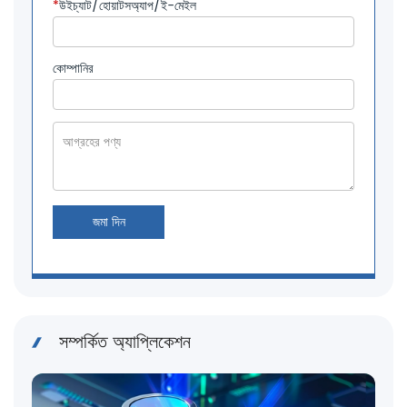
*
উইচ্যাট/হোয়াটসঅ্যাপ/ই-মেইল
কোম্পানির
জমা দিন
সম্পর্কিত অ্যাপ্লিকেশন