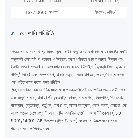
LS76 0600 এর বিবরণ
DN80-G2 ১/২'
LS77 0600 সম্পর্কে
ডিএন৮০-জি৩"
কোম্পানি পরিচিতি
২০১৯ সালের আগস্টে প্রতিষ্ঠিত সুঝো জিইউ ফ্লুইড টেকনোলজি কোং লিমিটেড একটি
উদ্ভাবনী কোম্পানি যা গবেষণা ও উন্নয়ন, তরল পরিবহন পণ্য উৎপাদন, বিক্রয় এবং
ইনস্টলেশনে বিশেষজ্ঞ। এর অফারগুলির মধ্যে রয়েছে ইউপাইপ (অ্যালুমিনিয়াম অ্যালয়
পাইপ/ফিটিং) এবং লিক-পাইপ, যা নিরাপত্তা, নির্ভরযোগ্যতা, ক্ষয় প্রতিরোধ ক্ষমতা
এবং পরিবেশবান্ধবতার জন্য পরিচিত।
শিল্প, বেসামরিক এবং সামরিক খাতে সেবা প্রদানকারী এই কোম্পানির অভ্যন্তরীণ শাখা
এবং এজেন্ট রয়েছে, যারা মার্কিন যুক্তরাষ্ট্র, ভারত, মালয়েশিয়া, ফিলিপাইন, ভিয়েতনাম,
থাইল্যান্ড, যুক্তরাজ্য, পর্তুগাল, ইথিওপিয়া, দক্ষিণ আফ্রিকা, সৌদি আরব, কোরিয়া এবং
আরও অনেক দেশে রপ্তানি করে। এটির একাধিক পেটেন্ট এবং সার্টিফিকেশন (ISO
9001/14001, CE, উচ্চ-প্রযুক্তি উদ্যোগ) রয়েছে, যা উচ্চ-মানের তরল
পরিবহন সমাধান নিশ্চিত করে।