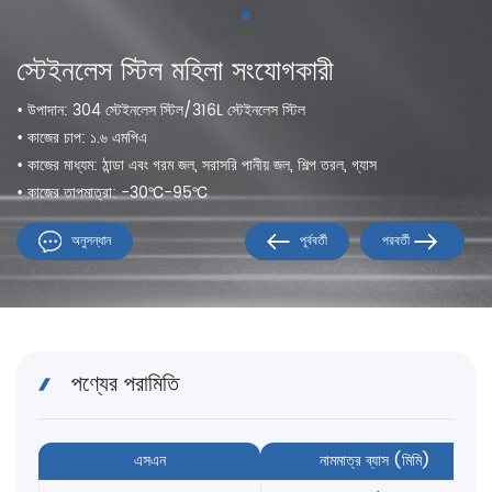
স্টেইনলেস স্টিল মহিলা সংযোগকারী
• উপাদান: 304 স্টেইনলেস স্টিল/316L স্টেইনলেস স্টিল
• কাজের চাপ: ১.৬ এমপিএ
• কাজের মাধ্যম: ঠান্ডা এবং গরম জল, সরাসরি পানীয় জল, শিল্প তরল, গ্যাস
• কাজের তাপমাত্রা: -30℃-95℃
অনুসন্ধান
পূর্ববর্তী
পরবর্তী
পণ্যের পরামিতি
এসএন
নামমাত্র ব্যাস (মিমি)