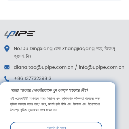
No.106 Dingxiang রোড Zhangjiagang শহর, জিয়াংসু
প্রদেশ, চীন
diana.tao@upipe.com.cn
/
info@upipe.com.cn
+86 13773239813
+86 13773239813
আমরা আপনার গোপনীয়তাকে খুব গুরুত্ব সহকারে নিই।
এই ওয়েবসাইটটি আপনাকে আরও নিরাপদ এবং ব্যক্তিগত অভিজ্ঞতা প্রদানের জন্য
আমাদের অনুসরণ করুন
কুকিজ ব্যবহার করে। গ্রহণ করে, আপনি কুকি নীতি এবং বিজ্ঞাপন এবং বিশ্লেষণের
উদ্দেশ্যে কুকিজ ব্যবহারের সাথে সম্মত হন।
প্রত্যাখ্যান করুন